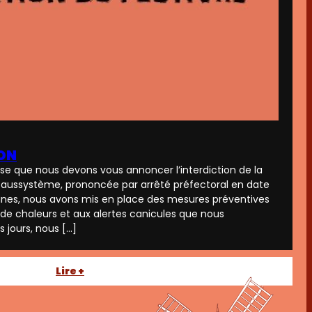
ION
esse que nous devons vous annoncer l’interdiction de la
caussystème, prononcée par arrêté préfectoral en date
ines, nous avons mis en place des mesures préventives
de chaleurs et aux alertes canicules que nous
s jours, nous […]
:
Lire +
pas
de