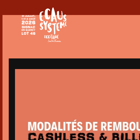
ECAUSSYSTEME,
FESTIVAL
À
GIGNAC,
DANS
LE
LOT,
MÉLANGE
RURALITÉ,
MUSIQUE
ET