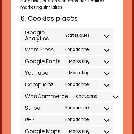
sur plusieurs sites web dans des finalités
marketing similaires.
6. Cookies placés
Google
Statistiques
Analytics
Consent
to
WordPress
Fonctionnel
service
Consent
google-
to
Google Fonts
Marketing
analytics
Consent
service
to
wordpress
YouTube
Marketing
Consent
service
to
google-
Complianz
Fonctionnel
Consent
service
fonts
to
youtube
WooCommerce
Fonctionnel
Consent
service
to
complianz
Stripe
Fonctionnel
Consent
service
to
woocommerc
PHP
Fonctionnel
Consent
service
to
stripe
Google Maps
Marketing
Consent