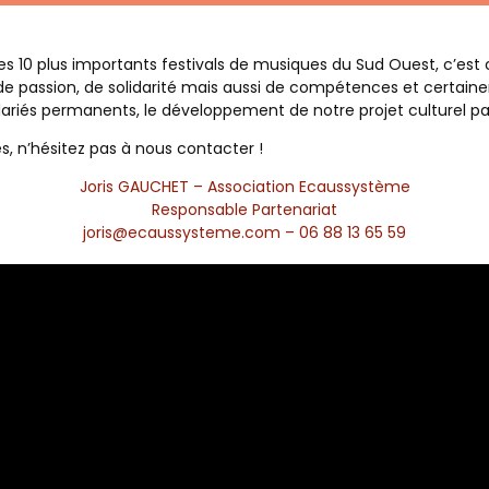
 des 10 plus importants festivals de musiques du Sud Ouest, c’est
de passion, de solidarité mais aussi de compétences et certai
lariés permanents, le développement de notre projet culturel p
s, n’hésitez pas à nous contacter !
Joris GAUCHET – Association Ecaussystème
Responsable Partenariat
joris@ecaussysteme.com – 06 88 13 65 59